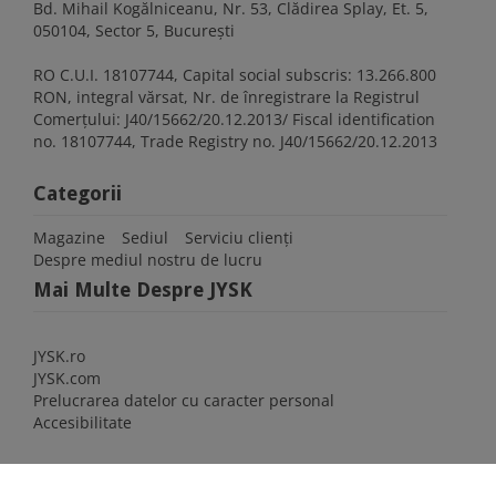
Bd. Mihail Kogălniceanu, Nr. 53, Clădirea Splay, Et. 5,
050104, Sector 5, București
RO C.U.I. 18107744, Capital social subscris: 13.266.800
RON, integral vărsat, Nr. de înregistrare la Registrul
Comerţului: J40/15662/20.12.2013/ Fiscal identification
no. 18107744, Trade Registry no. J40/15662/20.12.2013
Categorii
Magazine
Sediul
Serviciu clienți
Despre mediul nostru de lucru
Mai Multe Despre JYSK
JYSK.ro
JYSK.com
Prelucrarea datelor cu caracter personal
Accesibilitate