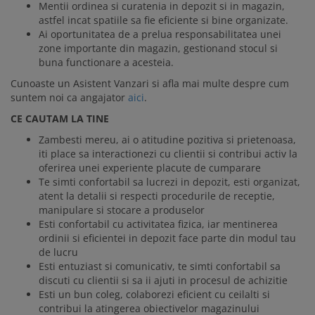
Mentii ordinea si curatenia in depozit si in magazin,
astfel incat spatiile sa fie eficiente si bine organizate.
Ai oportunitatea de a prelua responsabilitatea unei
zone importante din magazin, gestionand stocul si
buna functionare a acesteia.
Cunoaste un Asistent Vanzari si afla mai multe despre cum
suntem noi ca angajator
aici
.
CE CAUTAM LA TINE
Zambesti mereu, ai o atitudine pozitiva si prietenoasa,
iti place sa interactionezi cu clientii si contribui activ la
oferirea unei experiente placute de cumparare
Te simti confortabil sa lucrezi in depozit, esti organizat,
atent la detalii si respecti procedurile de receptie,
manipulare si stocare a produselor
Esti confortabil cu activitatea fizica, iar mentinerea
ordinii si eficientei in depozit face parte din modul tau
de lucru
Esti entuziast si comunicativ, te simti confortabil sa
discuti cu clientii si sa ii ajuti in procesul de achizitie
Esti un bun coleg, colaborezi eficient cu ceilalti si
contribui la atingerea obiectivelor magazinului