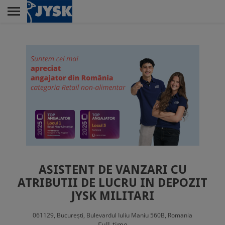
Skip
to
main
Menu
content
MAGAZINE
SEDIUL
SERVICIU CLIENȚI
ASISTENT DE VANZARI CU
DESPRE MEDIUL
ATRIBUTII DE LUCRU IN DEPOZIT
NOSTRU DE LUCRU
JYSK MILITARI
061129,
București,
Bulevardul Iuliu Maniu 560B,
Romania
Full-time