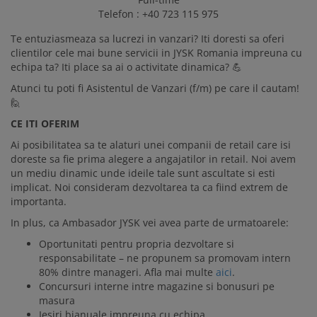
Telefon : +40 723 115 975
Te entuziasmeaza sa lucrezi in vanzari? Iti doresti sa oferi
clientilor cele mai bune servicii in JYSK Romania impreuna cu
echipa ta? Iti place sa ai o activitate dinamica? 💪
Atunci tu poti fi Asistentul de Vanzari (f/m) pe care il cautam!
🙋
CE ITI OFERIM
Ai posibilitatea sa te alaturi unei companii de retail care isi
doreste sa fie prima alegere a angajatilor in retail. Noi avem
un mediu dinamic unde ideile tale sunt ascultate si esti
implicat. Noi consideram dezvoltarea ta ca fiind extrem de
importanta.
In plus, ca Ambasador JYSK vei avea parte de urmatoarele:
Oportunitati pentru propria dezvoltare si
responsabilitate – ne propunem sa promovam intern
80% dintre manageri. Afla mai multe
aici
.
Concursuri interne intre magazine si bonusuri pe
masura
Iesiri bianuale impreuna cu echipa