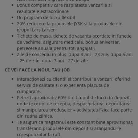
Bonus competitiv care rasplateste vanzarile si
rezultatele extraordinare
Un program de lucru flexibil
20% reducere la produsele JYSK si la produsele din
grupul Lars Larsen
Tichete de masa, tichete de vacanta acordate in functie
de vechime, asigurare medicala, bonus aniversar,
petrecere anuala pentru toti angajatii
Zile de concediu in plus: dupa 3 ani - 23 zile, dupa 5 ani
- 25 de zile, dupa 7 ani - 27 de zile
CE VEI FACE LA NOUL TAU JOB
Interacționezi cu clientii si contribui la vanzari, oferind
servicii de calitate si o experienta placuta de
cumparare.
Petreci aproximativ 60% din timpul de lucru in depozit,
unde te ocupi de receptia, despachetarea, depozitarea
si manipularea produselor – activitatea fizica face parte
din rutina zilnica.
Te asiguri ca magazinul este constant bine aprovizionat,
transferand produsele din depozit si aranjandu-le
corespunzator la raft.