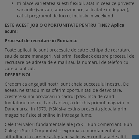
Iti place varietatea si esti flexibil, atat in ceea ce priveste
sarcinile (vanzari, aprovizionare, activitate in depozit),
cat si programul de lucru, inclusiv in weekend
ESTE ACEST JOB O OPORTUNITATE PENTRU TINE? Aplica
acum!
Procesul de recrutare in Romania:
Toate aplicatiile sunt procesate de catre echipa de recrutare
sau de catre manageri. Vei primi feedback despre procesul de
recrutare pe adresa de e-mail sau la numarul de telefon cu
care ai aplicat.
DESPRE NOI
Credem ca angajatii nostri sunt cheia succesului nostru. De
aceea, ne straduim sa oferim oportunitati de dezvoltare,
crestere si noi provocari in cadrul JYSK. Inca de cand
fondatorul nostru, Lars Larsen, a deschis primul magazin in
Danemarca, in 1979, JYSK si-a extins prezenta globala prin
magazine fizice si online in intreaga lume.
Cele trei valori fundamentale ale JYSK – Bun Comerciant, Bun
Coleg si Spirit Corporatist – exprima comportamentul si
atitudinea la care ne asteptam sa le avem unii fata de altii.