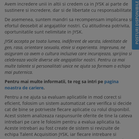
POSTURI DISPONIB
Avem incredere unii in altii si credem ca in JYSK ai parte de
sustinere si incredere, dar si de libertate cu responsabilitate.
De asemenea, suntem mandri sa recompensam implicarea si
efortul deosebit al angajatilor nostri. Cu atitudinea potrivita,
oportunitatile sunt nelimitate in JYSK.
JYSK accepta pe toata lumea, indiferent de varsta, identitate de
gen, rasa, orientare sexuala, etnie si experienta.
Impreuna, ne
asiguram ca avem o cultura incluziva care incurajeaza, sprijina si
celebreaza vocile diverse ale angajatilor nostri. Pentru ca mai
multe talente si personalitati unice ne ajuta sa formam o echipa
mai puternica.
Pentru mai multe informatii, te rog sa intri pe
pagina
noastra de cariere
.
Pentru a ne ajuta sa evaluam aplicatiile in mod corect si
eficient, folosim un sistem automatizat care verifica si decide
cat de bine se potriveste fiecare aplicatie cu rolul disponibil.
Acest sistem analizeaza raspunsurile oferite de tine la cateva
intrebari pe care le folosim pentru a evalua aplicatia ta.
Aceste intrebari au fost create de sistem si revizuite de
echipa Talent Acquisition JYSK, iar fiecare intrebare si