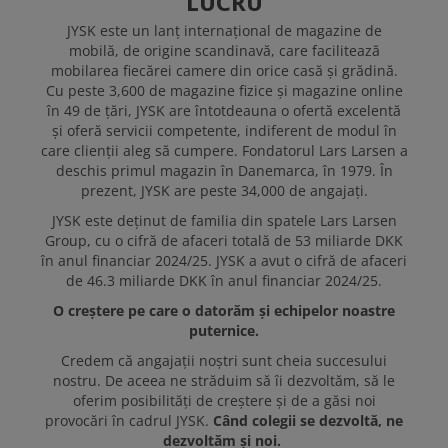
LUCRU
POSTURI DISPONIBILE
JYSK este un lanț internațional de magazine de
mobilă, de origine scandinavă, care facilitează
mobilarea fiecărei camere din orice casă și grădină.
Cu peste 3,600 de magazine fizice și magazine online
în 49 de țări, JYSK are întotdeauna o ofertă excelentă
și oferă servicii competente, indiferent de modul în
care clienții aleg să cumpere. Fondatorul Lars Larsen a
deschis primul magazin în Danemarca, în 1979. În
prezent, JYSK are peste 34,000 de angajați.
JYSK este deținut de familia din spatele Lars Larsen
Group, cu o cifră de afaceri totală de 53 miliarde DKK
în anul financiar 2024/25. JYSK a avut o cifră de afaceri
de 46.3 miliarde DKK în anul financiar 2024/25.
O creștere pe care o datorăm și echipelor noastre
puternice.
Credem că angajații noștri sunt cheia succesului
nostru. De aceea ne străduim să îi dezvoltăm, să le
oferim posibilități de creștere și de a găsi noi
provocări în cadrul JYSK.
Când colegii se dezvoltă, ne
dezvoltăm și noi.