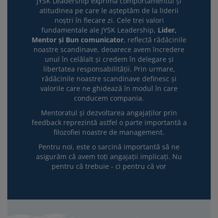
JYSK Leadership exprimă comportamentul și
atitudinea pe care le așteptăm de la liderii
noștri în fiecare zi. Cele trei valori
fundamentale ale JYSK Leadership,
Lider,
Mentor și Bun comunicator
, reflectă rădăcinile
noastre scandinave, deoarece avem încredere
unul în celălalt și credem în delegare și
libertatea responsabilității. Prin urmare,
rădăcinile noastre scandinave definesc și
valorile care ne ghidează în modul în care
conducem compania.
Mentoratul și dezvoltarea angajaților prin
feedback reprezintă astfel o parte importantă a
filozofiei noastre de management.
Pentru noi, este o sarcină importantă să ne
asigurăm că avem toți angajații implicați. Nu
pentru că trebuie - ci pentru că vor