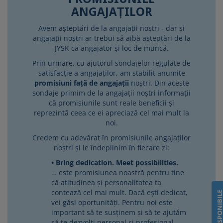
ANGAJAȚILOR
Avem așteptări de la angajații noștri - dar și
angajații noștri ar trebui să aibă așteptări de la
JYSK ca angajator și loc de muncă.
Prin urmare, cu ajutorul sondajelor regulate de
satisfacție a angajaților, am stabilit anumite
promisiuni față de angajații
noștri. Din aceste
sondaje primim de la angajații noștri informații
că promisiunile sunt reale beneficii și
reprezintă ceea ce ei apreciază cel mai mult la
noi.
Credem cu adevărat în promisiunile angajaților
noștri și le îndeplinim în fiecare zi:
Bring dedication. Meet possibilities.
… este promisiunea noastră pentru tine
că atitudinea și personalitatea ta
contează cel mai mult. Dacă ești dedicat,
vei găsi oportunități. Pentru noi este
important să te susținem și să te ajutăm
să te dezvolți personal și profesional,