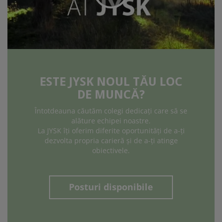
ESTE JYSK NOUL TĂU LOC
DE MUNCĂ?
Întotdeauna căutăm colegi dedicați care să se
alăture echipei noastre.
La JYSK îți oferim diferite oportunități de a-ți
dezvolta propria carieră și de a-ți atinge
obiectivele.
Posturi disponibile