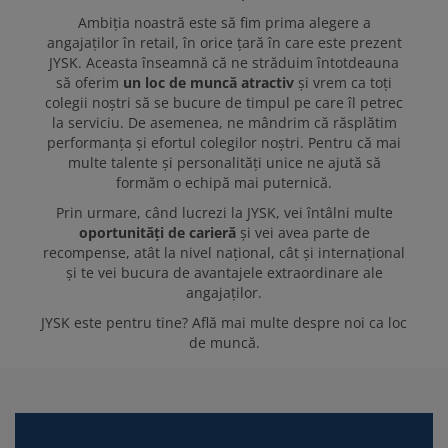
Ambiția noastră este să fim prima alegere a
angajaților în retail, în orice țară în care este prezent
JYSK. Aceasta înseamnă că ne străduim întotdeauna
să oferim
un loc de muncă atractiv
și vrem ca toți
colegii noștri să se bucure de timpul pe care îl petrec
la serviciu. De asemenea, ne mândrim că răsplătim
performanța și efortul colegilor noștri. Pentru că mai
multe talente și personalități unice ne ajută să
formăm o echipă mai puternică.
Prin urmare, când lucrezi la JYSK, vei întâlni multe
oportunități de carieră
și vei avea parte de
recompense, atât la nivel național, cât și internațional
și te vei bucura de avantajele extraordinare ale
angajaților.
JYSK este pentru tine? Află mai multe despre noi ca loc
de muncă.