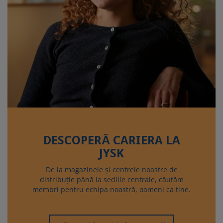
DESCOPERĂ CARIERA LA
JYSK
De la magazinele și centrele noastre de
distribuție până la sediile centrale, căutăm
membri pentru echipa noastră, oameni ca tine.