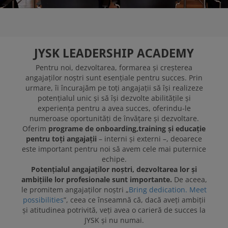
POSTURI DISPONIBILE
JYSK LEADERSHIP ACADEMY
Pentru noi, dezvoltarea, formarea și creșterea
angajaților noștri sunt esențiale pentru succes. Prin
urmare, îi încurajăm pe toți angajații să își realizeze
potențialul unic și să își dezvolte abilitățile și
experiența pentru a avea succes, oferindu-le
numeroase oportunități de învățare și dezvoltare.
Oferim
programe de onboarding,training și educație
pentru toți angajații
– interni și externi –, deoarece
este important pentru noi să avem cele mai puternice
echipe.
Potențialul angajaților noștri, dezvoltarea lor și
ambițiile lor profesionale sunt importante.
De aceea,
le promitem angajaților noștri „
Bring dedication. Meet
possibilities
”, ceea ce înseamnă că, dacă aveți ambiții
și atitudinea potrivită, veți avea o carieră de succes la
JYSK și nu numai.