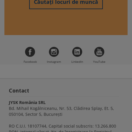
Căutați locuri de muncă
Facebook
Instagram
LinkedIn
YouTube
Contact
JYSK România SRL
Bd. Mihail Kogălniceanu, Nr. 53, Clădirea Splay, Et. 5,
050104, Sector 5, București
RO C.U.I. 18107744, Capital social subscris: 13.266.800
RON, integral vărsat, Nr. de înregistrare la Registrul