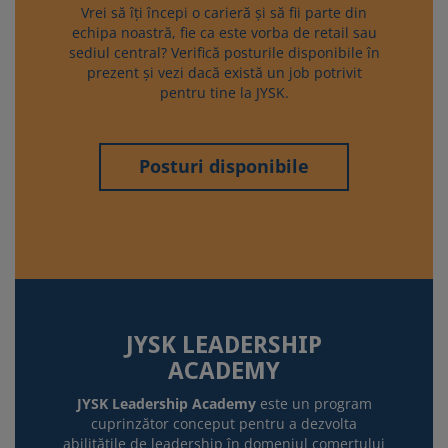
Vrei să îți începi o carieră și să fii parte din
echipa noastră, fie ca este vorba de retail sau
sediul central? Verifică posturile disponibile în
prezent și vezi dacă există un job potrivit
pentru tine la JYSK.
Posturi disponibile
JYSK LEADERSHIP
ACADEMY
JYSK Leadership Academy
este un program
cuprinzător conceput pentru a dezvolta
abilitățile de leadership în domeniul comerțului